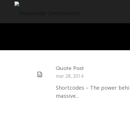
quote
Quote Post
mar 28, 2014
Shortcodes – The power behin
massive...