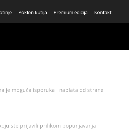
otinje
Poklon kutija
Premium edicija
Kontakt
ma je moguća isporuka i naplata od strane
oju ste prijavili prilikom popunjavanja