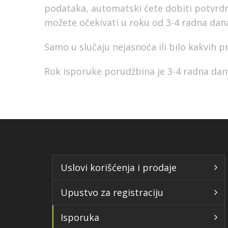
podataka, automatski ćete dobiti potvrdni
možete očekivati u roku od 3-4 radna dan
Samo u slučaju nejasnoća ili bilo kakvih 
Rok isporuke porudžbina je 3-4 radna dan
Uslovi korišćenja i prodaje
Upustvo za registraciju
Isporuka