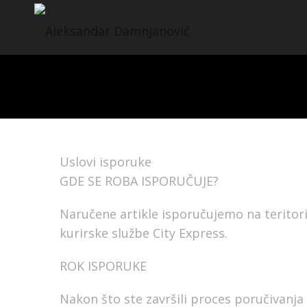
Isporuka
Uslovi isporuke
GDE SE ROBA ISPORUČUJE?
Naručene artikle isporučujemo na teritor
kurirske službe City Express.
ROK ISPORUKE
Nakon što ste završili proces poručivanja 