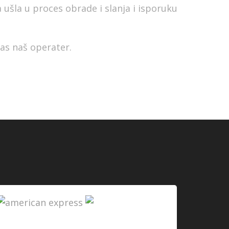
ušla u proces obrade i slanja i isporuku
as naš operater.