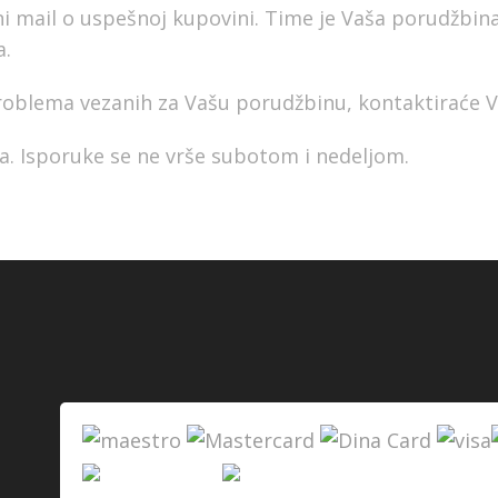
 mail o uspešnoj kupovini. Time je Vaša porudžbina 
a.
problema vezanih za Vašu porudžbinu, kontaktiraće V
a. Isporuke se ne vrše subotom i nedeljom.