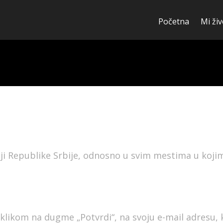
Početna
Mi živ
iji Republike Srbije, odnosno u svim mestima u koji
klikom na dugme „Potvrdi“, na svoju e-mail adresu, k