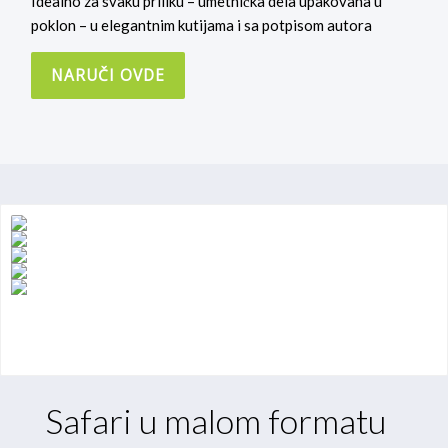
Idealno za svaku priliku – umetnička dela upakovana u
poklon – u elegantnim kutijama i sa potpisom autora
NARUČI OVDE
Safari u malom formatu