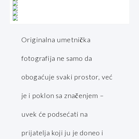
Originalna umetnička
fotografija ne samo da
obogaćuje svaki prostor, već
je i poklon sa značenjem –
uvek će podsećati na
prijatelja koji ju je doneo i