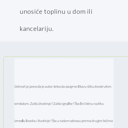
unosiće toplinu u dom ili
kancelariju.
Odmah je jasno da je autor želeo da zaogrne čitavu sliku dvostrukim
simbolom. Zašto životinje? Zašto igračke? Šta čini bitnu razliku
između čoveka i životinje? Šta u našem odnosu prema drugim bićima