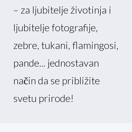
– za ljubitelje životinja i
ljubitelje fotografije,
zebre, tukani, flamingosi,
pande... jednostavan
način da se približite
svetu prirode!