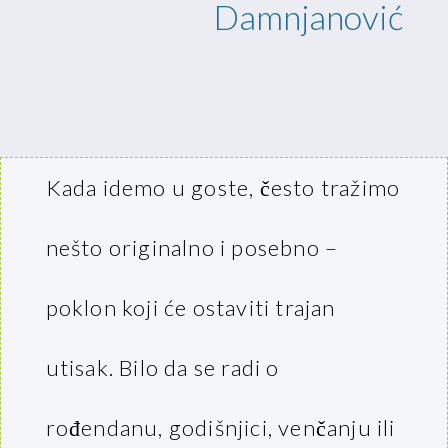
Damnjanović
Kada idemo u goste, često tražimo
nešto originalno i posebno –
poklon koji će ostaviti trajan
utisak. Bilo da se radi o
rođendanu, godišnjici, venčanju ili