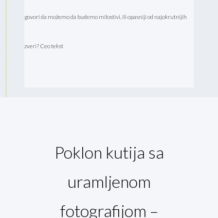
govori da možemo da budemo milostivi, ili opasniji od najokrutnijih
zveri? Ceo tekst
Poklon kutija sa
uramljenom
fotografijom –